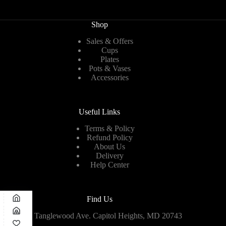
Shop
Sales & Offers
Cups
Plates
Pots & Vases
Accessories
Useful Links
Terms & Policy
Refund Policy
About Us
Delivery
Help Center
Find Us
8911 Tanglewood Ave. Capitol Heights, MD 20743